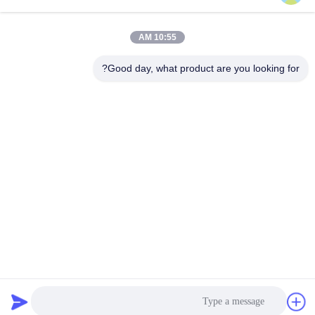
10:55 AM
Good day, what product are you looking for?
Beining Intelligent Technology (Zhejiang) Co.,
Ltd
shelley@bncolbearing.com
86-574-62262190
لا، لا، لا502طريق شينكسينغ الثالث، سيسي أجهزة منزلية ذكية
منطقة التنمية الصناعية عالية التقنية، تشيجيانغ، الصين
الصين جودة جيدة محامل كروية دقيقة المورد. حقوق الطبع والنشر
© 2025-2026 Beining Intelligent Technology (Zhejiang) Co.,
Ltd جميع الحقوق محفوظة