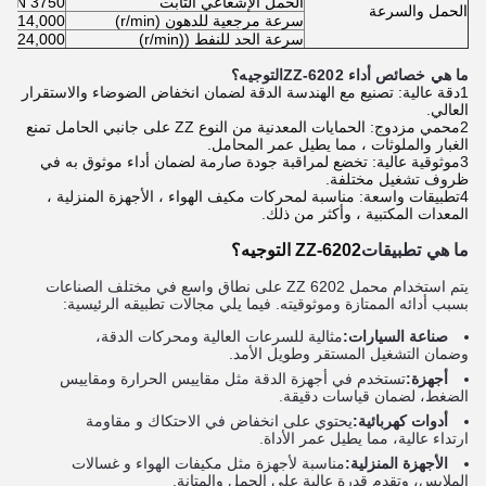
الحمل الإشعاعي الثابت
3750 N
الحمل والسرعة
سرعة مرجعية للدهون (r/min)
14,000 دورة في الدقيقة
سرعة الحد للنفط ((r/min)
24,000 دورة في الدقيقة
ما هي خصائص أداء 6202-ZZ
التوجيه؟
1دقة عالية: تصنيع مع الهندسة الدقة لضمان انخفاض الضوضاء والاستقرار
العالي.
2محمي مزدوج: الحمايات المعدنية من النوع ZZ على جانبي الحامل تمنع
الغبار والملوثات ، مما يطيل عمر المحامل.
3موثوقية عالية: تخضع لمراقبة جودة صارمة لضمان أداء موثوق به في
ظروف تشغيل مختلفة.
4تطبيقات واسعة: مناسبة لمحركات مكيف الهواء ، الأجهزة المنزلية ،
المعدات المكتبية ، وأكثر من ذلك.
ما هي تطبيقات
6202-ZZ
التوجيه؟
يتم استخدام محمل 6202 ZZ على نطاق واسع في مختلف الصناعات
بسبب أدائه الممتازة وموثوقيته. فيما يلي مجالات تطبيقه الرئيسية:
صناعة السيارات:
مثالية للسرعات العالية ومحركات الدقة،
وضمان التشغيل المستقر وطويل الأمد.
أجهزة:
تستخدم في أجهزة الدقة مثل مقاييس الحرارة ومقاييس
الضغط، لضمان قياسات دقيقة.
أدوات كهربائية:
يحتوي على انخفاض في الاحتكاك و مقاومة
ارتداء عالية، مما يطيل عمر الأداة.
الأجهزة المنزلية:
مناسبة لأجهزة مثل مكيفات الهواء و غسالات
الملابس، وتقدم قدرة عالية على الحمل والمتانة.