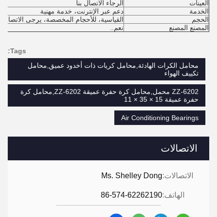
العينات
الرجاء الاتصال بنا
الخدمة
دعم عبر الإنترنت، خدمة مهنية
الحجم
القياسية، للأحجام المخصصة، يرجى الاتصال بن
المصنع المصنع
نعم..
Tags:
محامل الكرات الهادئة,محامل كريات ذات أخدود عميق,محامل
تكييف الهواء
6202-ZZ محمل,محامل كرة حفرة عميقة 6202-ZZ,محامل كرة
حفرة عميقة 15 × 35 × 11
Air Conditioning Bearings
الاتصالات
الاتصالات:
Ms. Shelley Dong
الهاتف:
86-574-62262190