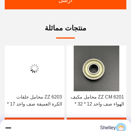
منتجات مماثلة
6203 ZZ محامل حلقات
6200 ZZ محامل تكييف
الكرة العميقة صف واحد 17 *
الهواء 10*30*9mm محامل
40 * 12mm محامل
كرات هادئة
احصل على أفضل سعر
احصل على أفضل سعر
Shelley