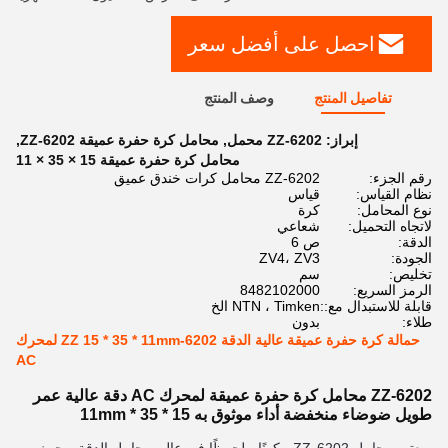
احصل على أفضل سعر
تفاصيل المنتج
وصف المنتج
إبراز:
6202-ZZ محمل
,
محامل كرة حفرة عميقة 6202-ZZ
,
محامل كرة حفرة عميقة 15 × 35 × 11
رقم الجزء:
6202-ZZ محامل كرات خندق عميق
نظام القياس:
قياس
نوع المحامل:
كرة
لاتجاه التحميل:
شعاعي
الدقة:
ص 6
الجودة:
ZV4، ZV3
تخليص:
سم
الرمز السريع:
8482102000
قابلة للاستبدال مع::
NTN ، Timken الخ
طلاء:
بدون
حمالة كرة حفرة عميقة عالية الدقة 6202-ZZ 15 * 35 * 11mm لمحرك
AC
6202-ZZ محامل كرة حفرة عميقة لمحرك AC دقة عالية عمر
طويل ضوضاء منخفضة أداء موثوق به 15 * 35 * 11mm