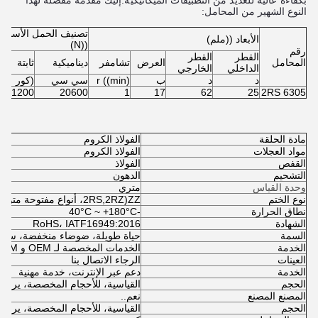
بكفاءة عالية للعديد من التطبيقات الميكانيكية.
إليك مقدمة مفصلة لهذا
النوع الشهير من المحامل:
تصنيف الحمل الأساس
الأبعاد ((ملم)
((N)
رقم
القطر
القطر
المحامل
العرض
تشامفر
ديناميكية
ثابتة
الداخلي
الخارجي
د
د
ب
r ((min)
سي سي
(كور
11200
20600
1
17
62
25
6305 2RS
مادة الحلقة
الفولاذ الكروم
مواد العجلات
الفولاذ الكروم
القفص
الفولاذ
التشحيم
الدهون
وحدة القياس
متري
نوع الختم
ZZ(2RS
2RZ، أنواع مفتوحة متوفرة)
,
نطاق الحرارة
-40°C ~ +180°C
الشهادة
RoHS، IATF16949:2016
السمة
حياة طويلة، ضوضاء منخفضة، سرعة
الخدمة
الخدمات المخصصة لـ OEM و ODM
العينات
الرجاء الاتصال بنا
الخدمة
دعم عبر الإنترنت، خدمة مهنية
الحجم
القياسية، للأحجام المخصصة، يرجى ا
المصنع المصنع
نعم..
الحجم
القياسية، للأحجام المخصصة، يرجى ا