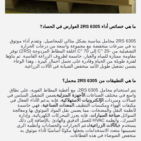
ما هي خصائص أداء 6305 2RS العوارض في الحصاد
?
6305 2RS محامل مناسبة بشكل مثالي للمحاصيل، وتقدم أداء موثوق
به في سرعات منخفضة مع مجموعة واسعة من درجات الحرارة
التشغيلية من -20 °C إلى 70 °C.أغلفة المطاط المزدوجة (2RS) توفر
مقاومة ممتازة للمياه والغبار، حاسمة لظروف الزراعة القاسية. تم بناؤها
لفترة طويلة من الحياة وقادرة على تحمل أحمال كبيرة ، وهذا الوعاء
يضمن تشغيل طويل الأمد منخفض الصيانة في الآلات الزراعية.
ما هي التطبيقات من 6305 2RS محمل؟
يتم استخدام محامل 6305 2RS، مع أغطية المطاط القوية، على نطاق
واسع في مختلف الصناعات.
الأجهزة المنزلية
يضمن التشغيل السلس في
غسالات ومبردات.
الإلكترونيات الاستهلاكية
، فإنه يدعم الأداء الفعال في
مكيفات الهواء ومكنسات التنظيف.
المعدات الصناعية
، فهي حاسمة
لأنظمة النقل والمضخات، مما يضمن نقل المواد الموثوق بها ومعالجة
السوائل.
صناعة السيارات
، فإنه يعزز المحركات الكهربائية، وإدارة
السيرك، وأنظمة HVAC للعمل الدقيق والهادئ. بالإضافة إلى ذلك
يستخدم في
الآلات الزراعية
لدعم الجرارات والحصادات وأنظمة الري.
تصميمها متعدد الاستخدامات يجعلها مكونًا أساسيًا لأداء موثوق به
منخفض الضوضاء في هذه القطاعات.