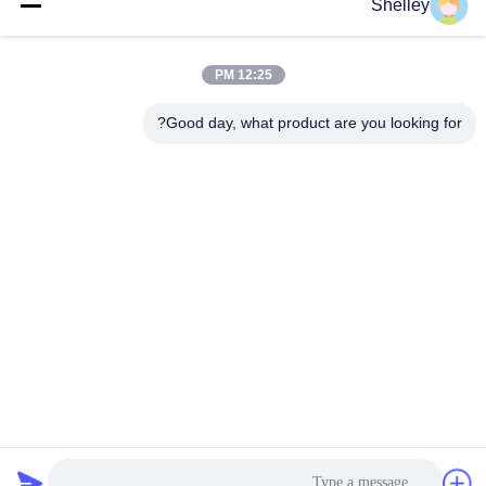
Shelley
12:25 PM
Good day, what product are you looking for?
Beining Intelligent Technology (Zhejiang) Co.,
Ltd
shelley@bncolbearing.com
86-574-62262190
لا، لا، لا502طريق شينكسينغ الثالث، سيسي أجهزة منزلية ذكية
منطقة التنمية الصناعية عالية التقنية، تشيجيانغ، الصين
الصين جودة جيدة محامل كروية دقيقة المورد. حقوق الطبع والنشر
© 2025-2026 Beining Intelligent Technology (Zhejiang) Co.,