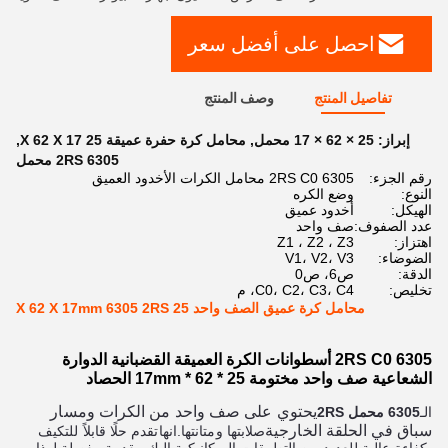
احصل على أفضل سعر
تفاصيل المنتج
وصف المنتج
إبراز:
25 × 62 × 17 محمل
,
محامل كرة حفرة عميقة 25 X 62 X 17
,
6305 2RS محمل
رقم الجزء:
6305 2RS C0 محامل الكرات الأخدود العميق
النوع:
وضع الكره
الهيكل:
أخدود عميق
عدد الصفوف:
صف واحد
اهتزاز:
Z1 ، Z2 ، Z3
الضوضاء:
V1، V2، V3
الدقة:
ص6، ص0
تخليص:
C0، C2، C3، C4، م
محامل كرة عميق الصف واحد 25 X 62 X 17mm 6305 2RS
6305 2RS C0 أسطوانات الكرة العميقة القضبانية الدوارة
الشعاعية صف واحد مختومة 25 * 62 * 17mm الحصاد
يحتوي على صف واحد من الكرات ومسار
الـ
6305 محمل 2RS
سباق في الحلقة الخارجية
صلابتها ومتانتها.
انها
تقدم حلًا قابلاً للتكيف