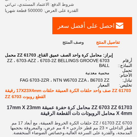
شروط الدفع: الاعتماد المستندي، تي/تي
القدرة على العرض: 500000 قطعة شهريا
احصل على أفضل سعر
تفاصيل المنتج
وصف المنتج
إبراز:
محامل كرة واحد الصف عميق القناع
,
61703 ZZ محمل
أرقام
6703 ZZ ، 6703-AZZ ، 6703-2Z BELLINGS GROOVE
النماذج::
BALL
تحمل
محمية معدنية
الأختام:
تبادل:
FAG 6703-2ZR ، NTN W6703 ZZA ، B6703 ZZ
تخليص:
المعيار
61703 ZZ صف واحد حلقات الكرة العميقة حلقات 17X23X4mm رقيقة
القطع روبوت 6703 ZZ
61703 ZZ 6703 ZZ محامل كرة حفرة عميقة 17mm X 23mm
X 4mm محامل الروبوتات ذات القطعة الرقيقة
6703 ZZ / 61703 ZZ حلقات الكرة الخروط العميقة، مع أبعاد 17 مم
قطر الداخلي × 23 مم قطر خارجي × 4 مم عرض، والمعروفة بحجمها
المدمجة، والقدرة على السرعة العالية،وخصائص الضوضاء المنخفضة.