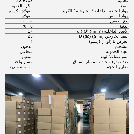
عالمية
6703 ZZ
النوع
الكرة العميقة
مواد الحلقة الداخلية / الخارجية / الكرة
الفولاذ الكروم
مواد القفص
الفولاذ
نوع القفص
ضربات
الدقة
P0,P6
الأبعاد الداخلية d ((Ø) ((mm))
17
البعد الخارجي D ((Ø) ((mm)
23
العرض B (أو T) ((ملم)
4
التشحيم
الدهون
اتجاه الحمولة
شعاعي
المواصفات/البيئة
المعيار
عدد صفوف حلقات مسار السباق
مسار واحد
معايير الحجم
سلسلة مترية