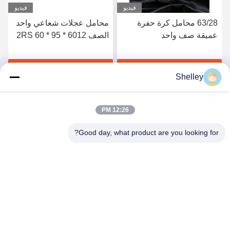
فيديو
فيديو
63/28 محامل كرة حفرة
محامل عجلات شعاعي واحد
قة صف واحد
الصف 6012 2RS 60 * 95 *
28x68x18mm الصلب
18mm للحصاد
55 * 13
 GCr15
احصل على أفضل سعر
احصل على أفضل سعر
اح
Shelley
12:26 PM
Good day, what product are you looking for?
Beining Intelligent Technology (Zhejiang) Co.,
Ltd
shelley@bncolbearing.com
86-574-62262190
لا، لا، لا502طريق شينكسينغ الثالث، سيسي أجهزة منزلية ذكية