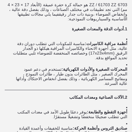
6703 ZZ / 61703 ZZ هو حمالة كرة حفرة عميقة (الأبعاد 17 × 23 × 4
مم) التي تجد تطبيقات في مختلف الصناعات ، وذلك بفضل دقة عالية ،
وانخفاض الضوضاء ،وبنية ذات جدار رقيقفيما يلي مجالات تطبيقها
الأساسية والسيناريوهات النموذجية:
1.
أدوات الدقة والمعدات الصغيرة
أنظمة مراقبة الكاميرات:
مناسبة للمكونات التي تتطلب دوران دقة
عالية، مثل أجهزة الانحناء والكاميرات المراقبة.هيكلها ذو الجدار
الرقيق (17x23x4mm) وخصائصه المنخفضة للضوضاء تلبي متطلبات
تحديد المواقع بدقة.
المحركات الصغيرة والأدوات الكهربائية:
تستخدم في دعم عمود
المحرك الصغير ، مثل الطائرات بدون طيار ، طائرات النموذج ،
ومفاتيح المسامير الكهربائية ، وذلك بفضل انخفاض الاحتكاك وأدائها
عالية السرعة.
2.
الآلات الصناعية ومعدات المكاتب
أجهزة التقطيع والطابعة:
يوفر دعمًا طويل الأمد في معدات المكتب
التي تتطلب ضجيجًا منخفضًا وتشغيلًا مستقرًا.
صناديق التروس وأنظمة الحركة:
مناسبة للخفيفات وأعمدة القيادة