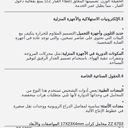
الخفيفة الوزن. تصميمها المغلق (غطاء الغبار ZZ) يمنع بفعالية دخول
الغبار ، مما يطيل عمر الخدمة.
3.
الإلكترونيات الاستهلاكية والأجهزة المنزلية
حديد التلوين وأجهزة التجميل:
التصميم المقاوم للحرارة يتكيف مع
البيئات التي تحتوي على عناصر تسخين، والتي توجد عادة في أجهزة
العناية الشخصية.
المكونات الدورية في الأجهزة المنزلية:
مثل محركات المروحة
وشفرات تنقية الهواء، باستخدام تصميم الجدار الرقيق لتوفير
المساحة.
4.
الحقول الصناعية الخاصة
المعدات الطبية:
بعض أدوات التشخيص تستخدم هذا النوع من
المحامل في وحداتها الدوارة لأنها تلبي متطلبات هزات منخفضة.
معدات الأتمتة:
مناسبة لمفاصل الذراع الروبوتية ووحدات نقل صغيرة
في خطوط الإنتاج الآلية.
6703 ZZ محامل كرات 17X23X4mm المواصفات والأبعاد