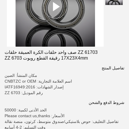
61703 ZZ صف واحد حلقات الكرة العميقة حلقات
17X23X4mm رقيقة القطع روبوت 6703 ZZ
تفاصيل المنتج
مكان المنشأ: الصين
اسم العلامة التجارية: CNBTZC or OEM
إصدار الشهادات: IATF16949:2016
رقم الموديل: 6703 ZZ
شروط الدفع والشحن
الحد الأدنى لكمية: 50000
الأسعار: Please contact us,thanks
تفاصيل التغليف: حوض بلاستيكي/صندوق متوسط، كرتون، منصة نقالة
وقت التسليم: 2-4 أسابيع