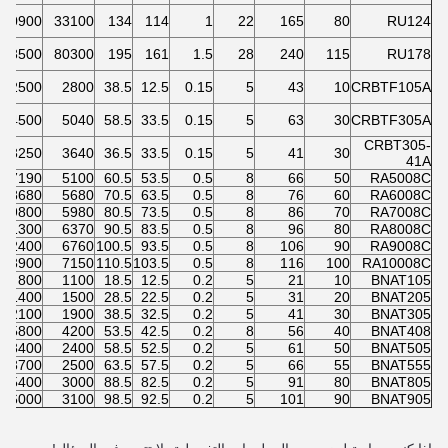
50900
33100
134
114
1
22
165
80
RU124
13500
80300
195
161
1.5
28
240
115
RU178
2500
2800
38.5
12.5
0.15
5
43
10
CRBTF105A
4500
5040
58.5
33.5
0.15
5
63
30
CRBTF305A
CRBT305-
3250
3640
36.5
33.5
0.15
5
41
30
41A
7190
5100
60.5
53.5
0.5
8
66
50
RA5008C
8680
5680
70.5
63.5
0.5
8
76
60
RA6008C
9800
5980
80.5
73.5
0.5
8
86
70
RA7008C
11300
6370
90.5
83.5
0.5
8
96
80
RA8008C
12400
6760
100.5
93.5
0.5
8
106
90
RA9008C
13900
7150
110.5
103.5
0.5
8
116
100
RA10008C
800
1100
18.5
12.5
0.2
5
21
10
BNAT105
1400
1500
28.5
22.5
0.2
5
31
20
BNAT205
2100
1900
38.5
32.5
0.2
5
41
30
BNAT305
5800
4200
53.5
42.5
0.2
8
56
40
BNAT408
3400
2400
58.5
52.5
0.2
5
61
50
BNAT505
3700
2500
63.5
57.5
0.2
5
66
55
BNAT555
5400
3000
88.5
82.5
0.2
5
91
80
BNAT805
6000
3100
98.5
92.5
0.2
5
101
90
BNAT905