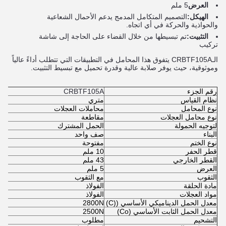
العرض
5 ملم
الهيكل:
التصميم المتكامل المدمج يدعم الأحمال الشعاعية
والحواذية والحركة في أي اتجاه.
التثبيت:
تم تبسيطها من خلال القضاء على الحاجة إلى شاشة
تركيب
الـ
CRBTF105A
يتفوق هذا المحامل في التطبيقات التي تتطلب أداءً عالياً
وموثوقية، حيث يوفر صلابة عالية وقدرة تحميل مع تبسيط التثبيت.
رقم الجزء
CRBTF105A
نظام القياس
متري
نوع المحامل
محاملات العجلات
نوع محامل العجلات
مقاطعة
لتوجيه الحمولة
الحمل المشترك
البناء
صف واحد
نوع الختم
مفتوحة
قطر الحفر
10 ملم
القطر الخارجي
43 ملم
العرض
5 ملم
الثقوب
مع الثقوب
مادة الحلقة
الفولاذ
مواد العجلات
الفولاذ
معدل الحمل الديناميكي الأساسي ((C)
2800N
معدل الحمل الثابت الأساسي (Co)
2500N
التشحيم
مطلوب