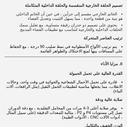
تصميم الحلقة الخارجية المنقسمة والحلقة الداخلية المتكاملة
الخاتم الخارجي مقسم إلى جزأين ، في حين أن الخاتم الداخلي
هو بنية من قطعة واحدة ، مما يسهل التثبيت وتعديل الفضاء.
يحتوي على تصميم ذو جدران رقيقة متساوية، مع تقليل سمك
الحلقات الداخلية والخارجية لتتناسب مع تطبيقات الفضاء المدمج.
ترتيب العناصر المتحركة
يتم ترتيب الألواح الأسطوانية في نمط صليب 90 درجة ، مع الحفاظ
على المسافات بينها لمنع الاحتكاك والظواهر القائمة.
II. مزايا الأداء
القدرة العالية على تحمل الحمولة
قادرة على تحمل الأحمال الشعاعية والحوائية في وقت واحد، وحالات
الانقلاب، مما يجعلها مناسبة لتطبيقات الحمل الثقيل (مثل الرافعات، آلات
البناء).
صلابة عالية ودقة
يوفر صلابة أعلى 3-4 مرات من المحامل التقليدية ، مع دقة الدوران
تصل إلى مستويات P4 و P2 ، مثالية للمعدات الدقيقة (على سبيل المثال
، أدوات الآلات CNC ، الأدوات الطبية).
الوزن الخفيف والتكامل