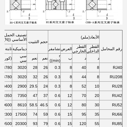
تصنيف الحمل
الأبعاد
(
ملم
)
الأساسي ((N)
حجم التثبيت
القطر
القطر
رقم المحامل
العرض
تشامفر
ديناميكية
ثابتة
الداخلي
الخارجي
r
سي
د
د
ب
نعم
نعم
(كور
((min)
سي
3780
3020
28
26
0.3
8
40
8
RJ40
3780
3020
32
26
0.3
8
44
8
RU208
3400
2900
29.5
24
0.3
8
52
10
RU28
8350
7350
47
37
0.6
12
70
20
RU42
10600
8610
58.5
46.5
0.6
12
80
30
RU52
22300
17500
74
59
0.6
15
95
35
RU66
29500
20300
93
79
0.6
15
120
55
RU85