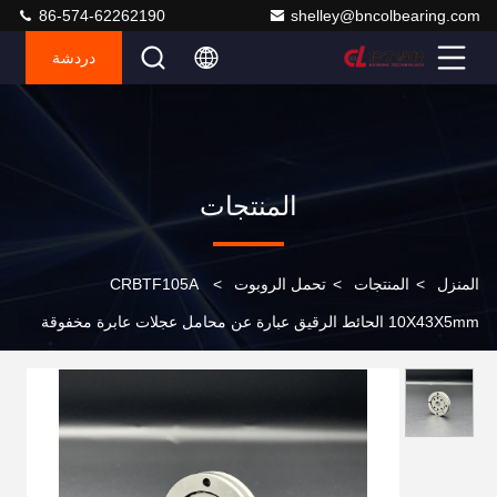
86-574-62262190
shelley@bncolbearing.com
دردشة
المنتجات
المنزل
>
المنتجات
>
تحمل الروبوت
>
CRBTF105A
10X43X5mm الحائط الرقيق عبارة عن محامل عجلات عابرة مخفوقة
اليد الروبوت المشترك