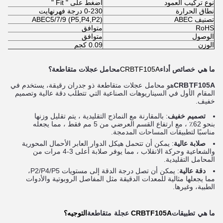
نوع تركيب العمود
اضغط على " Fit "
نطاق الحرارة
0-230 درجة فهرنهايت
تصنيف ABEC
ABEC5/7/9 (P5,P4,P2)
RoHS
متوافق
الوصول
متوافق
الوزن
0.09 كجم
ما هي خصائص أداء
CRBTF105A
محامل عجلات متقاطعة؟
CRBTF105A
هو محامل عجلات متقاطعة ذو جدران رقيقة، يستخدم في
المقام الأول في السيناريوهات الصناعية التي تتطلب دقة عالية وتصميم
خفيف.
تصميم خفيف
: بالمقارنة مع النماذج التقليدية ، يتم تقليل وزنها
بنحو 62٪ ، مع ارتفاع القسم العرضي من 5 مم فقط ، مما يجعله
مناسبًا لتطبيقات المساحات المدمجة.
صلابة عالية
: يمكن أن تتحمل هيكل الدوار العابر الأحمال المحورية
والشعاعية وحركة الانقلاب ، مما يوفر صلابة أعلى 3-4 مرات من
المحامل التقليدية.
دقة عالية
: يمكن أن تصل درجة الدقة إلى مستويات P2/P4/P5،
مما يجعلها مثالية للمعدات الدقيقة مثل المفاصل الروبوتية والأدوات
الطبية، وغيرها.
ما هي تطبيقات
CRBTF105A
عجلة متقاطعة
التوجيه؟