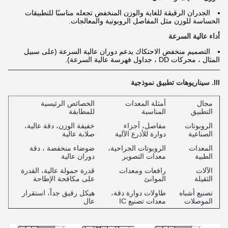
الجدران الرقيقة للغاية والوزن المنخفض تجعله مناسبًا للتطبيقات
الحساسة للوزن مثل المفاصل الروبوتية والمعالجات.
أداء عالية السرعة
التصميم منخفض الاحتكاك يدعم دوران عالية السرعة (على سبيل
المثال ، محركات DD ، جداول فهرسة عالية السرعة).
III. سيناريوهات تطبيق نموذجية
مجال
أمثلة المعدات
الخصائص الرئيسية
التطبيق
المناسبة
للمطابقة
الروبوتات
مفاصل، أجزاء
خفيفة الوزن، دقة عالية،
الصناعية
دوارة للأذرع الآلية
صلابة عالية
المعدات
الروبوتات الجراحية،
ضوضاء منخفضة ، دقة
الطبية
معدات التصوير
دوران عالية
الآلات
رافعات ومعدات
قدرة حمولة عالية، القدرة
الثقيلة
الموانئ
على مكافحة الإطاحة
تصنيع أشباه
طاولات دوارة دقة،
هيكل رقيق جداً، استقرار
الموصلات
معدات تصنيع IC
عال