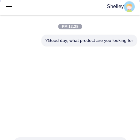
احصل على أفضل سعر
احصل على أفضل سعر
Shelley
12:28 PM
Good day, what product are you looking for?
Beining Intelligent Technology (Zhejiang) Co.,
Ltd
shelley@bncolbearing.com
86-574-62262190
لا، لا، لا502طريق شينكسينغ الثالث، سيسي أجهزة منزلية ذكية
منطقة التنمية الصناعية عالية التقنية، تشيجيانغ، الصين
الصين جودة جيدة محامل كروية دقيقة المورد. حقوق الطبع والنشر
© 2025-2026 Beining Intelligent Technology (Zhejiang) Co.,