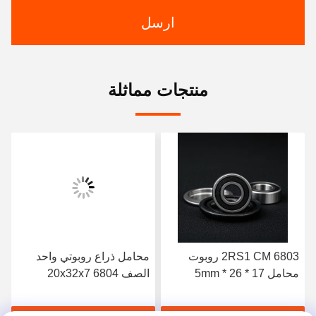
ارسل
منتجات مماثلة
6803 2RS1 CM روبوت
محامل ذراع روبوتي واحد
محامل 17 * 26 * 5mm
الصف 20x32x7 6804
محامل عالية السرعة الدقة
2RS1 CM محامل
صف واحد