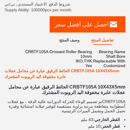
شروط الدفع: الاعتماد المستندي، تي/تي
Supply Ability: 100000pcs per month
احصل على أفضل سعر
تفاصيل المنتج
وصف المنتج
CRBTF105A Crossed Roller Bearing
Bearing Name:
10mm
Shaft Bore:
IKO,THK
Replaceable With:
Yes
Customized:
CRBTF105A 10X43X5mm الحائط الرقيق عبارة عن محامل عجلات
عابرة مخفوقة اليد الروبوت المشترك
CRBTF105A 10X43X5mm الحائط الرقيق عبارة عن محامل
عجلات عابرة مخفوقة اليد الروبوت المشترك
CRBTF105A
تم تصميم الوعاء للحركة الدورانية عالية الدقة ، مع عجلات
أسطوانية متقاطعة مرتبة بزاوية مستقيمة لتوفير صلابة استثنائية وقدرة
تحمل الحمل.وتشمل الميزات الرئيسية:
القطر الخارجي:
43 ملم
قطر الحفر:
10 ملم