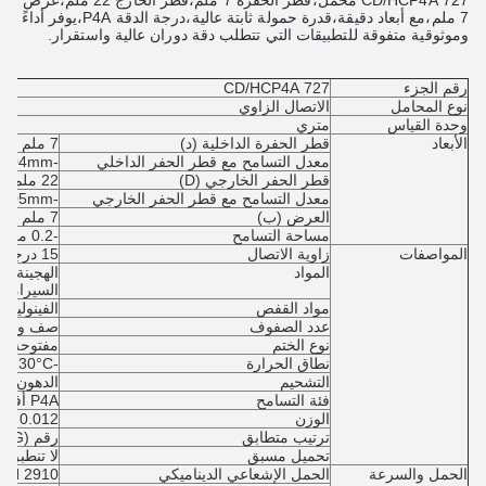
727 CD/HCP4A محمل،قطر الحفرة 7 ملم،قطر الخارج 22 ملم،عرض
7 ملم،مع أبعاد دقيقة،قدرة حمولة ثابتة عالية،درجة الدقة P4A،يوفر أداءً
وموثوقية متفوقة للتطبيقات التي تتطلب دقة دوران عالية واستقرار.
رقم الجزء
727 CD/HCP4A
نوع المحامل
الاتصال الزاوي
وحدة القياس
متري
الأبعاد
قطر الحفرة الداخلية (د)
7 ملم
معدل التسامح مع قطر الحفر الداخلي
-0.004mm إلى 0
قطر الحفر الخارجي (D)
22 ملم
معدل التسامح مع قطر الحفر الخارجي
-0.005mm إلى 0
العرض (ب)
7 ملم
مساحة التسامح
-0.2 ملم إلى 0
المواصفات
زاوية الاتصال
15 درجة (25 درجة،40 درجة متاحة)
المواد
الهجينة (خ
السيراميك
مواد القفص
الفينوليك
عدد الصفوف
صف واحد
نوع الختم
مفتوحة
نطاق الحرارة
-30°C إلى 150°C
التشحيم
الدهون أو
فئة التسامح
P4A أفضل من P4
الوزن
0.012 كجم
ترتيب متطابق
رقم (DB,DF,DT,DG)
تحميل مسبق
لا تنطبق
الحمل والسرعة
الحمل الإشعاعي الديناميكي
2910 N