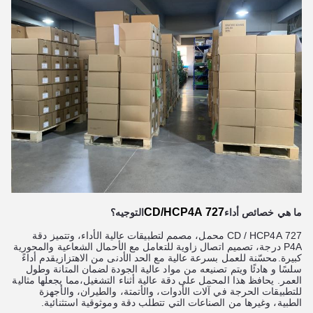
727 CD/HCP4A
ما هي خصائص أداء
التوجيه؟
727 CD / HCP4A محمل، مصمم لتطبيقات عالية الأداء، وتتميز دقة
P4A درجة، تصميم اتصال زاوية للتعامل مع الأحمال الشعاعية والمحورية
كبيرة.محسّنة للعمل بسرعة عالية مع الحد الأدنى من الاهتزازيقدم أداءً
سلسًا و هادئًا ويتم تصنيعه من مواد عالية الجودة لضمان المتانة وطول
العمر. يحافظ هذا المحمل على دقة عالية أثناء التشغيل،مما يجعلها مثالية
للتطبيقات الحرجة في آلات الأدوات، والأتمتة، والطيران، والأجهزة
الطبية، وغيرها من الصناعات التي تتطلب دقة وموثوقية استثنائية.