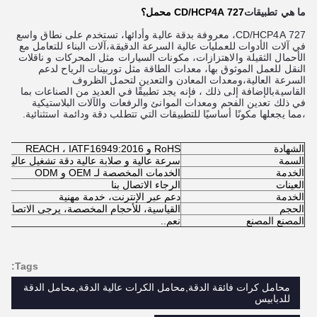
ما هي تطبيقات
727 CD/HCP4A محمل؟
727 CD/HCP4A، معروفة بدقة عالية وأدائها، تستخدم على نطاق واسع
في آلات الأدوات للعمليات عالية السرعة الدقيقة،آلات البناء للتعامل مع
الأحمال الثقيلة والاهتزازات، مكونات السيارات مثل المحركات و ناقلات
النقل للعمل الموثوق بها، معدات الطاقة مثل توربينات الرياح لدعم
السرعة العالية،ومعدات المعادن والتعدين لتحمل الظروف
القاسيةبالإضافة إلى ذلك ، فإنه يجد تطبيقًا في العديد من الصناعات بما
في ذلك تعدين الفحم ومعدات الموانئ والرفعات والآلات البلاستيكية
،مما يجعلها مكونًا أساسيًا للتطبيقات التي تتطلب دقة ودائمة استثنائية.
الشهادة
RoHS و REACH ، IATF16949:2016
السمة
سرعة عالية و صلابة عالية دقة تشغيل عالية
الخدمة
الخدمات المخصصة لـ OEM و ODM
العينات
الرجاء الاتصال بنا
الخدمة
دعم عبر الإنترنت، خدمة مهنية
الحجم
القياسية، للأحجام المخصصة، يرجى الاتصال بن
المصنع المصنع
نعم..
Tags:
محامل كرات فائقة الدقة,محامل الكرات عالية الدقة,محامل الدقة
للدبابيس