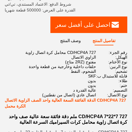
شروط الدفع: الاعتماد المستندي، تي/تي
القدرة على العرض: 500000 قطعة شهريا
احصل على أفضل سعر
تفاصيل المنتج
وصف المنتج
رقم الجزء:
727 CD/HCP4A محامل كرة اتصال زاوية
الهيكل:
الزاوي الاتصال
نوع الأختام:
مفتوح (2RZ متاح)
نوع الرنين:
حلقات داخلية وخارجية من قطعة واحدة
تشحيم:
الشحوم، النفط
قابلة للاستبدال ب:
SKF
طلاء:
بدون
ختم:
بدون
التصميم:
عالية القدرة د
نوع الاتصال:
اتصال عادي (اتصال من نقطتين)
727 CD/HCP4A الدقة الفائقة السعة العالية واحد الصف الزاوية الاتصال
الكرة محمل
727 CD/HCP4A 7*22*7 ملم دقة فائقة سعة عالية صف واحد
كرة اتصال زاوية محامل كرات السيراميك السرعة العالية