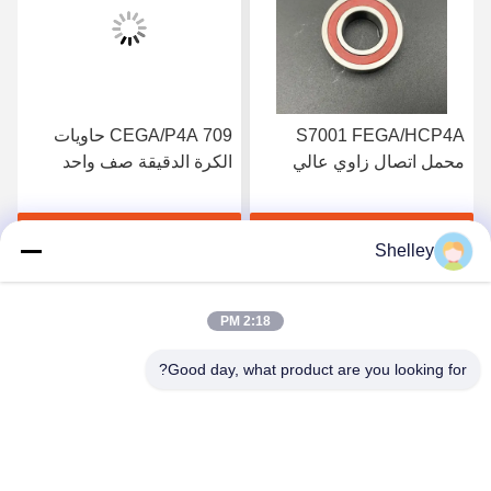
S7001 FEGA/HCP4A
709 CEGA/P4A حاويات
محمل اتصال زاوي عالي
الكرة الدقيقة صف واحد
السرعة 12 X 28 X 8 7001
حاوية اتصال زاوية 9 * 24 *
7mm
2RS/ 2RZ
احصل على أفضل سعر
احصل على أفضل سعر
Shelley
2:18 PM
Good day, what product are you looking for?
Beining Intelligent Technology (Zhejiang) Co.,
Ltd
shelley@bncolbearing.com