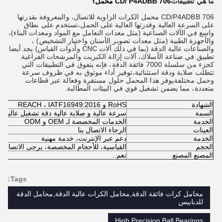
ما هي تطبيقات
706 CD/ P4ADBB محمل؟
706 CD/P4ADBB محمل الكرات الزاوية للاتصال، والمعروفة بقدرتها
على السرعة العالية وقدرتها العالية على الحمل،تستخدم على نطاق
واسع في الآلات الصناعية (مثل معدات التعامل مع المواد ومعدات البناء)،
والأجهزة الطبية (مثل معدات تصوير الأسنان واختبار التشخيص) ،
والصناعات عالية الدقة (بما في ذلك آلات CNC وأدوات القياس).يجد أيضا
تطبيق في صناعة الأسلاك، آلات إزالة الكبريت والمرشحات الفراغية.
كجزء من سلسلة 7000 فائقة الدقة، فإنه يتفوق في التطبيقات التي
تتطلب صلابة ودقة استثنائية،توفير أداء موثوق به في ظروف سرعة
وحمل مختلفةيوفر هذا المحمل حلول مستقرة وفعالة عبر قطاعات
متعددة، مما يضمن تشغيل قوي في البيئات المطالبة.
الشهادة
RoHS و REACH ، IATF16949:2016
السمة
سرعة عالية و صلابة عالية دقة تشغيل عالية
الخدمة
الخدمات المخصصة لـ OEM و ODM
العينات
الرجاء الاتصال بنا
الخدمة
دعم عبر الإنترنت، خدمة مهنية
الحجم
القياسية، للأحجام المخصصة، يرجى الاتصال بن
المصنع المصنع
نعم..
Tags:
محامل كرات فائقة الدقة,محامل الكرات عالية الدقة,محامل الدقة
للدبابيس
High Precision Ball Bearings