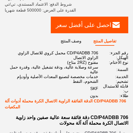
شروط الدفع: الاعتماد المستندي، تي/تي
القدرة على العرض: 500000 قطعة شهريا
احصل على أفضل سعر
تفاصيل المنتج
وصف المنتج
رقم الجزء:
706 CD/P4ADBB محمل كروي للاتصال الزاوي
الهيكل:
الزاوي الاتصال
نوع الأختام:
مفتوح (2RZ متاح)
سرعة وصلابة عالية، ودقة تشغيل عالية، وقدرة حمل
السمة:
عالية
الخدمة:
خدمات مخصصة لتصنيع المعدات الأصلية وأوديإم
تشحيم:
الشحوم، النفط
قابلة للاستبدال
SKF
ب:
طلاء:
بدون
706 CD/P4ADBB الدقة الفائقة الزاوية الاتصال الكرة محملة أدوات آلة
المكعبات
706 CD/P4ADBB دقة فائقة سعة عالية صفين واحد زاوية
الاتصال الكرة محملة آلة آلة محولات