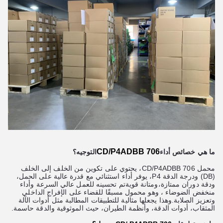
706 CD/P4ADBB
ما هي خصائص أداء
التوجيه؟
محمل 706 CD/P4ADBB، يحتوي على تكوين من الخلف إلى الخلف
(DB) ودرجة الدقة P4، يوفر أداء استثنائي مع قدرة عالية على الحمل،
ودقة دوران ممتازة،ومتانة قويةتم تحسينه للعمل عالي السرعة وأداء
منخفض الضوضاء ، وهو محمول مسبقًا للقضاء على الإفراج الداخلي
وتعزيز الصلابة.وهذا يجعلها مثالية للتطبيقات المطالبة مثل أدوات الآلة
المثقاب، أدوات الدقة، وأنظمة الطيران، حيث الموثوقية والدقة حاسمة.