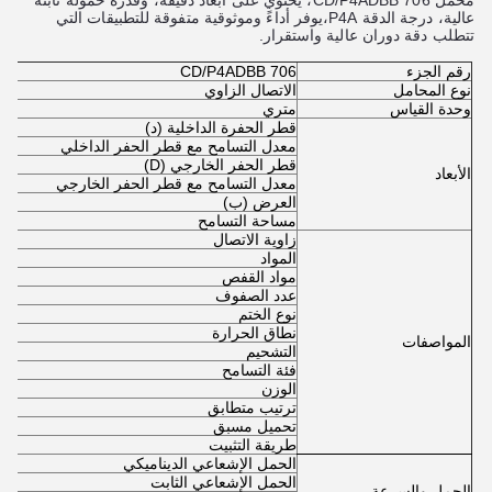
محمل 706 CD/P4ADBB، يحتوي على أبعاد دقيقة، وقدرة حمولة ثابتة
عالية، درجة الدقة P4A،يوفر أداءً وموثوقية متفوقة للتطبيقات التي
تتطلب دقة دوران عالية واستقرار.
رقم الجزء
706 CD/P4ADBB
نوع المحامل
الاتصال الزاوي
وحدة القياس
متري
قطر الحفرة الداخلية (د)
6 م
معدل التسامح مع قطر الحفر الداخلي
-0.004mm إلى
قطر الحفر الخارجي (D)
17
الأبعاد
معدل التسامح مع قطر الحفر الخارجي
-0.004mm إلى
العرض (ب)
12 مل
مساحة التسامح
-0.2 ملم إلى
زاوية الاتصال
15 درجة 
المواد
ا
مواد القفص
ا
عدد الصفوف
صف
نوع الختم
م
نطاق الحرارة
-30°C إلى 50
المواصفات
التشحيم
ا
فئة التسامح
P4A
الوزن
2
ترتيب متطابق
2 محام
تحميل مسبق
ض
طريقة التثبيت
ا
الحمل الإشعاعي الديناميكي
N
الحمل الإشعاعي الثابت
30
الحمل والسرعة