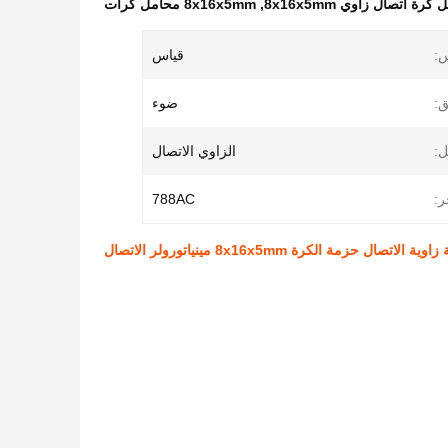
كرة اتصال زاوي 8x16x5mm
,
8x16x5mm محامل كرات
س:
قياس
ق:
ضوء
ل:
الزاوي الاتصال
ر:
788AC