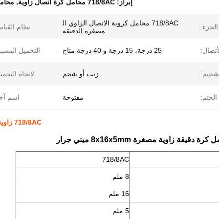
إبراز:
718/8AC محامل كرة اتصال زاوية
,
محامل 
718/8AC محامل كروية الاتصال الزاوي ال
الجزء:
نظام القيا
مصغرة الدقيقة
أتصال:
25 درجة، 15 درجة و 40 درجة متاح
التحميل المسب
شحيم:
زيت أو شحم
لاتجاه التحمي
الختم:
مفتوحة
اسم آخ
718/8AC زاوية زاوية الاتصال حزمة الكرة 8x16x5mm مينياتورولر الاتصال
718/8AC
8 ملم
16 ملم
5 ملم