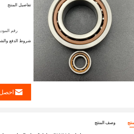
تفاصيل المنتج
رقم الموديل: 718/8AC محامل كروية الاتصال الزاوي 
شروط الدفع والش
احصل 
نتج
وصف المنتج