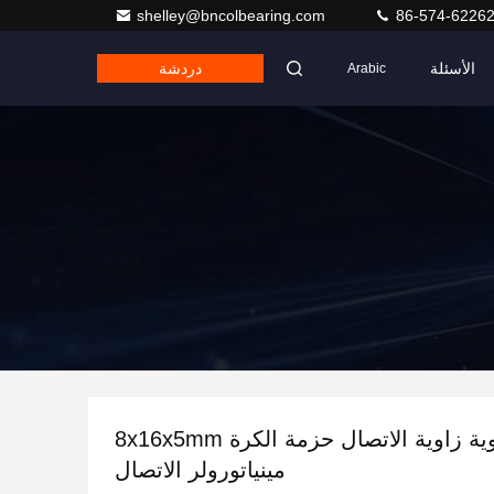
shelley@bncolbearing.com
86-574-6226
الأسئلة
دردشة
Arabic
718/8AC زاوية زاوية الاتصال حزمة الكرة 8x16x5mm
مينياتورولر الاتصال