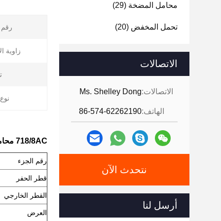
محامل المضخة
(29)
تحمل المخفض
(20)
رقم 
زاوية ال
الاتصالات
ت
الاتصالات:
Ms. Shelley Dong
نوع 
الهاتف:
86-574-62262190
718/8AC محامل كرة دقيقة زاوية مصغرة 8x16x5mm ميني جرار
رقم الجزء
نتحدث الآن
قطر الحفر
القطر الخارجي
أرسل لنا
العرض