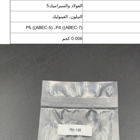
الفولاذ والسيراميك5
النيلون، الفينوليك
P5 ((ABEC-5) ،P4 ((ABEC-7)
0.006 كجم