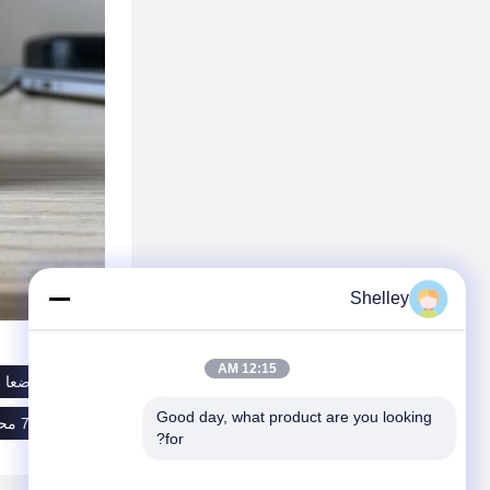
Shelley
12:15 AM
الزاوي اضعا ا
Good day, what product are you looking 
718/8AC محامل كرة اتصال زاوية,محامل كرة اتصال زاوي 8x16x5mm,8x16x5mm محامل كرات
for?