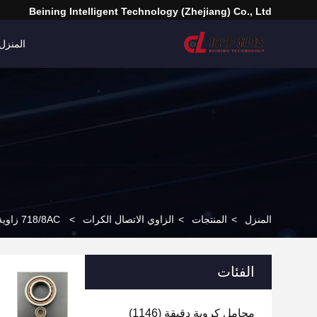
Beining Intelligent Technology (Zhejiang) Co., Ltd
المنزل
المنزل
>
المنتجات
>
الزاوي الاتصال الكرات
>
718/8AC زاوية زاوية الاتصال حزمة الكرة 8x16x5mm مينياتورولر الاتصال
الفئات
محامل كروية دقيقة
(1146)