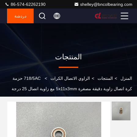
86-574-62262190
shelley@bncolbearing.com
دردشة
المنتجات
المنزل
>
المنتجات
>
الزاوي الاتصال الكرات
>
718/5AC حزمة
كرة اتصال زاوية دقيقة مصغرة 5x11x3mm مع زاوية اتصال 25 درجة
وتحميل ضوئي مسبق