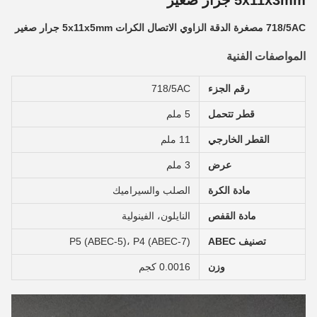
5x11x3mm جرار صغير
718/5AC مصغرة الدقة الزاوي الاتصال الكرات 5x11x5mm جرار صغير
المواصفات الفنية
رقم الجزء
718/5AC
قطر تتحمل
5 ملم
القطر الخارجي
11 ملم
عرض
3 ملم
مادة الكرة
الصلب والسيراميك
مادة القفص
النايلون، الفينولية
تصنيف ABEC
P5 (ABEC-5)، P4 (ABEC-7)
وزن
0.0016 كجم