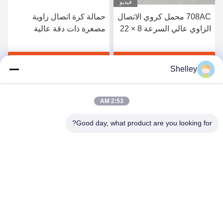
فيديو
708AC محمل كروي الاتصال
حمالة كرة اتصال زاوية
الزاوي عالي السرعة 8 × 22
مصغرة ذات دقة عالية
× 7 مم مع دقة P4
5x13x5mm لتطبيقات
للتطبيقات الدقيقة
الجرارات الصغيرة
احصل على أفضل سعر
احصل على أفضل سعر
Shelley
2:53 AM
Good day, what product are you looking for?
Beining Intelligent Technology (Zhejiang) Co.,
Ltd
shelley@bncolbearing.com
86-574-62262190
لا، لا، لا502طريق شينكسينغ الثالث، سيسي أجهزة منزلية ذكية
منطقة التنمية الصناعية عالية التقنية، تشيجيانغ، الصين