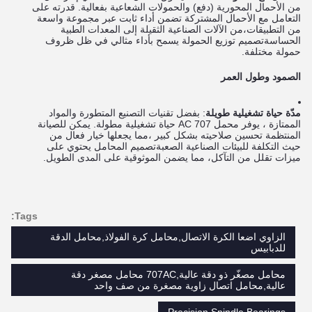
من الأحمال المحورية (دفع) والحمولات الشعاعية بفعالية. قدرته على
التعامل مع الأحمال المشتركة تضمن أداء ثابت عبر مجموعة واسعة
من التطبيقات،من الآلات الصناعية الثقيلة إلى المعدات الطبية
الحساسةتصميم توزيع الحمولة يسمح بأداء مثالي في ظل ظروف
حمولة مختلفة.
الصمود وطول العمر
مدّة حياة تشغيلية طويلة
: بفضل تقنيات التصنيع المتطورة والمواد
الممتازة ، يوفر محمل 707 AC حياة تشغيلية مطولة. يمكن للصيانة
المنتظمة تحسين صلاحيته بشكل كبير ،مما يجعلها خيار فعال من
حيث التكلفة للبيئات الصناعية الصعبةتصميم المحامل يحتوي على
ميزات تقلل من التآكل، مما يضمن الموثوقية على المدى الطويل.
Tags:
الزاوي اضعا الكرة الاتصال,محامل كرة الفولاذ,محامل الدقة
للدبابيس
محامل مصغّر ذو دقة عالية,707AC محامل مصغر دقة
عالية,محامل اتصال زاوية مصغرة من صف واحد