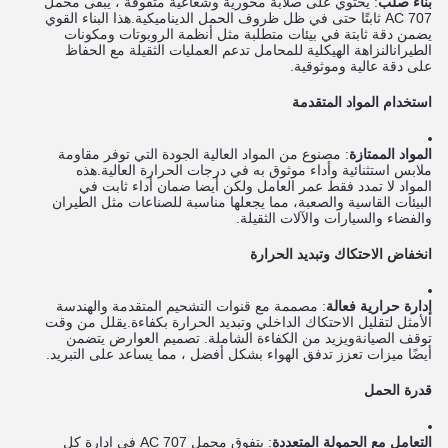
بناء صلب
: يحتوي على صلابة محورية وشعاعية متفوقة ، يبقى محمل
707 AC ثابتًا حتى في ظل ظروف الحمل الديناميكية.هذا البناء القوي
يضمن دقة ثابتة في بيئات متطلبة مثل أنظمة الروبوتات ومكونات
الطيرانالنزاهة الهيكلية للمحامل تدعم العمليات الثقيلة مع الحفاظ
على دقة عالية وموثوقية.
استخدام المواد المتقدمة
المواد الممتازة
: مصنوع من المواد العالية الجودة التي توفر مقاومة
ملابس استثنائية وأداء موثوق به في درجات الحرارة العالية.هذه
المواد لا تمدد فقط عمر العامل ولكن أيضا ضمان أداء ثابت في
البيئات القاسية والصعبة، مما يجعلها مناسبة للصناعات مثل الطيران
والفضاء والسيارات والآلات الثقيلة.
انخفاض الاحتكاك وتبديد الحرارة
إدارة حرارية فعالة
: مصممة مع قنوات التشحيم المتقدمة والهندسة
الأمثل لتقليل الاحتكاك الداخلي وتبديد الحرارة بكفاءة.يقلل من وقت
توقف الصيانةويزيد من الكفاءة الشاملة. تصميم العوارض يتضمن
أيضًا ميزات تعزز تدفق الهواء بشكل أفضل ، مما يساعد على التبريد.
قدرة الحمل
التعامل مع الحمولة المتعددة
: يتفوق محمل 707 AC في إدارة كل