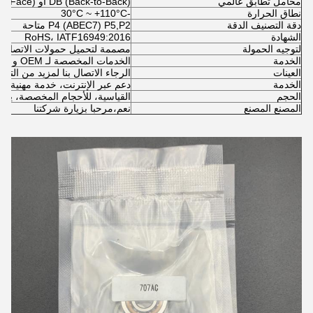
محامل تطابق عالمي
DB (Back-to-Back) أو DF (Face-to-Face) أو DT (Tandem)
نطاق الحرارة
-30°C ~ +110°C
دقة التصنيف الدقة
P4 (ABEC7) P5,P2 متاحة
الشهادة
RoHS، IATF16949:2016
لتوجيه الحمولة
مصممة لتحميل حمولات الاتصال ا
الخدمة
الخدمات المخصصة لـ OEM و ODM
العينات
الرجاء الاتصال بنا لمزيد من التفا
الخدمة
دعم عبر الإنترنت، خدمة مهنية
الحجم
القياسية، للأحجام المخصصة، يرجى
المصنع المصنع
نعم،مرحبا بزيارة شركتنا