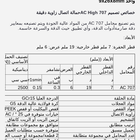
واحد 9x26x8mm
خصائص تصميم 707 AC High
حمالة اتصال زاوية دقيقة
يتم تصنيع محامل 707 AC من المواد عالية الجودة ويتم تصنيعه بمعايير
دقة صارمةأدوات الدقة، وأي تطبيق حيث الدقة والسرعة حاسمة.
الأبعاد:
قطر الحفرة: 7 ملم قطر خارجية: 19 ملم عرض: 6 ملم
تصنيف الحمل
الأبعاد ((ملم)
الأساسي ((N)
رقم
القطر
القطر
العرض
تشامفر
ديناميكية
ثابت
المحامل
الداخلي
الخارجي
في
د
د
ب
r1smin
سي سي
(كو
الساعة
100
2500
0.15
0.3
6
19
7
707 AC
مادة الحلقة
الدرجة العليا GCr15
مواد العجلات
كرة فولاذية عالية الدقة G5
مواد القفص
قفص البيكليت أو قفص PEEK عالي القوة
زاوية الاتصال
خيارات متوفرة في 25 ° / AC و 15 ° / C و 40 ° / B
التشحيم
تزيين الزيت أو الزيت كاتفاق
ترتيب متطابق
متوافق مع مجموعات مطابقة
تحميل مسبق
متوفرة حسب متطلبات العميل
عدد المحامل في مجموعة متطابقة
2 قطعة/مجموعة أو حسب العقد