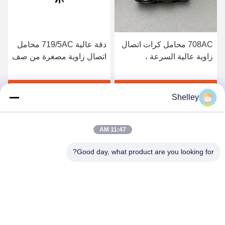
708AC محامل كرات اتصال
دقة عالية 719/5AC محامل
زاوية عالية السرعة ،
اتصال زاوية مصغرة من صف
8x22x7mm محامل
واحد 5x13x5mm
احصل على أفضل سعر
احصل على أفضل سعر
Shelley
11:47 AM
Good day, what product are you looking for?
Beining Intelligent Technology (Zhejiang) Co.,
Ltd
shelley@bncolbearing.com
86-574-62262190