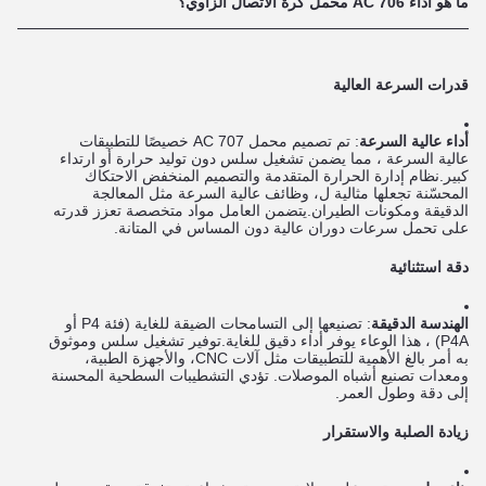
ما هو أداء 706 AC محمل كرة الاتصال الزاوي؟
قدرات السرعة العالية
أداء عالية السرعة
: تم تصميم محمل 707 AC خصيصًا للتطبيقات
عالية السرعة ، مما يضمن تشغيل سلس دون توليد حرارة أو ارتداء
كبير.نظام إدارة الحرارة المتقدمة والتصميم المنخفض الاحتكاك
المحسّنة تجعلها مثالية ل، وظائف عالية السرعة مثل المعالجة
الدقيقة ومكونات الطيران.يتضمن العامل مواد متخصصة تعزز قدرته
على تحمل سرعات دوران عالية دون المساس في المتانة.
دقة استثنائية
الهندسة الدقيقة
: تصنيعها إلى التسامحات الضيقة للغاية (فئة P4 أو
P4A) ، هذا الوعاء يوفر أداء دقيق للغاية.توفير تشغيل سلس وموثوق
به أمر بالغ الأهمية للتطبيقات مثل آلات CNC، والأجهزة الطبية،
ومعدات تصنيع أشباه الموصلات. تؤدي التشطيبات السطحية المحسنة
إلى دقة وطول العمر.
زيادة الصلبة والاستقرار