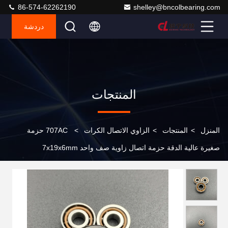
86-574-62262190
shelley@bncolbearing.com
دردشة
المنتجات
المنزل
>
المنتجات
>
الزاوي الاتصال الكرات
>
707AC حزمة
صغيرة عالية الدقة حزمة اتصال زاوية صف واحد 7x19x6mm