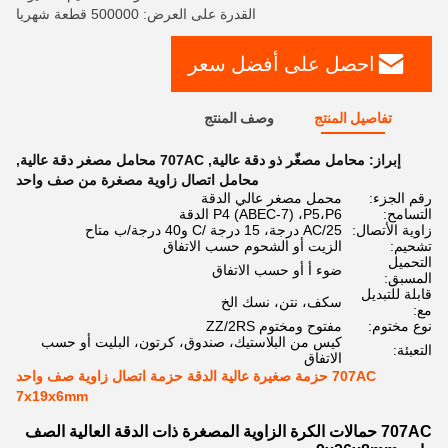
القدرة على العرض: 500000 قطعة شهريا
احصل على أفضل سعر
تفاصيل المنتج
وصف المنتج
إبراز:
محامل مصغّر ذو دقة عالية
,
707AC محامل مصغر دقة عالية
,
محامل اتصال زاوية مصغرة من صف واحد
رقم الجزء:
محمل مصغر عالي الدقة
التسامح:
P4 (ABEC-7) ،P5،P6 الدقة
زاوية الأتصال:
AC/25 درجة، 15 درجة /C و40 درجة/ب متاح
تشحيم:
الزيت أو الشحوم حسب الاتفاق
التحميل
ضوء أ أو حسب الاتفاق
المسبق:
قابلة للتبديل
سكف، نتن، نسك الخ
مع:
نوع مختوم:
مفتوح ومختوم ZZ/2RS
كيس من البلاستيك، صندوق، كرتون، البليت أو حسب
التعبئة:
الاتفاق
707AC حزمة صغيرة عالية الدقة حزمة اتصال زاوية صف واحد
7x19x6mm
707AC حمالات الكرة الزاوية المصغرة ذات الدقة العالية الصف